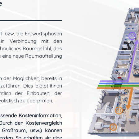
e
rf bzw. die Entwurfsphasen
 in Verbindung mit den
chauliches Raumgefühl, das
es eine neue Raumaufteilung
 der Möglichkeit, bereits in
zuführen. Dies bietet ihnen
tlich der Einbauten, der
listisch zu überprüfen.
assende Kosteninformation,
d. Durch den Kostenvergleich
, Großraum, usw.) können
erden. So erhalten sie eine