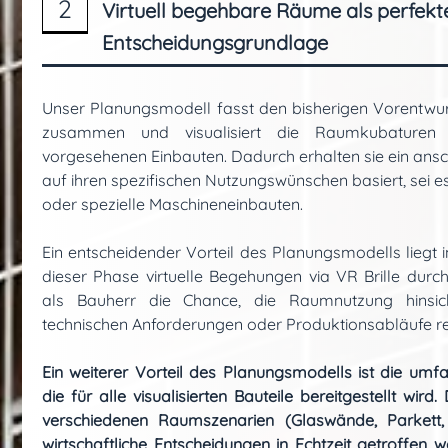
2
Virtuell begehbare Räume als perfekt
Entscheidungsgrundlage
Unser Planungsmodell fasst den bisherigen Vorentwu
zusammen und visualisiert die Raumkubaturen
vorgesehenen Einbauten. Dadurch erhalten sie ein ans
auf ihren spezifischen Nutzungswünschen basiert, sei 
oder spezielle Maschineneinbauten.
Ein entscheidender Vorteil des Planungsmodells liegt in
dieser Phase virtuelle Begehungen via VR Brille durch
als Bauherr die Chance, die Raumnutzung hinsich
technischen Anforderungen oder Produktionsabläufe rea
Ein weiterer Vorteil des Planungsmodells ist die umf
die für alle visualisierten Bauteile bereitgestellt wir
verschiedenen Raumszenarien (Glaswände, Parkett
wirtschaftliche Entscheidungen in Echtzeit getroffen w